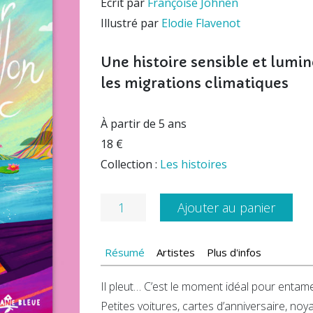
Écrit par
Françoise Johnen
Illustré par
Elodie Flavenot
Une histoire sensible et lumi
les migrations climatiques
À partir de 5 ans
18 €
Collection :
Les histoires
quantité
Ajouter au panier
de
Le
Résumé
Artistes
Plus d'infos
jour
du
Il pleut… C’est le moment idéal pour enta
papillon
Petites voitures, cartes d’anniversaire, noya