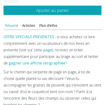
de
Suis
Ajouter au panier
du
doigt
Résumé
Artistes
Plus d'infos
les
plantes
OFFRE SPECIALE PREVENTES :
si vous achetez ce livre
conjointement avec un ou plusieurs de nos livres en
prévente (voir sur cette
page
), recevez un ticket
supplémentaire pour participer au tirage au sort et tenter
de
gagner une affiche sérigraphiée !
Sur le chemin qui serpente de page en page, à toi de
choisir quelle plante tu vas découvrir ! Veux-tu
accompagner les graines de pissenlit qui s’envolent au vent
ou savoir d’où le coquelicot tient son nom ? Partir à la
rencontre des fleurs des champs ou observer celles qui
bordent les chemins ?