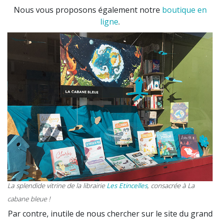
Nous vous proposons également notre
boutique en
ligne
.
La splendide vitrine de la librairie
Les Etincelles
, consacrée à La
cabane bleue !
Par contre, inutile de nous chercher sur le site du grand