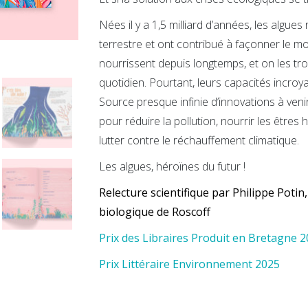
peuvent
Nées il y a 1,5 milliard d’années, les algue
sauver
terrestre et ont contribué à façonner le m
le
monde
nourrissent depuis longtemps, et on les t
quotidien. Pourtant, leurs capacités incro
Source presque infinie d’innovations à veni
pour réduire la pollution, nourrir les êtres
lutter contre le réchauffement climatique.
Les algues, héroïnes du futur !
Relecture scientifique par Philippe Potin
biologique de Roscoff
Prix des Libraires Produit en Bretagne 
Prix Littéraire Environnement 2025